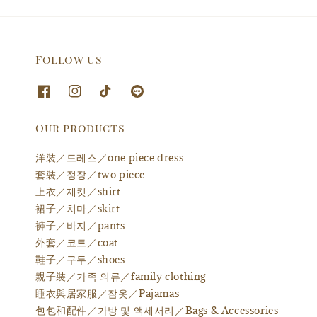
Follow us
Our products
洋裝／드레스／one piece dress
套裝／정장／two piece
上衣／재킷／shirt
裙子／치마／skirt
褲子／바지／pants
外套／코트／coat
鞋子／구두／shoes
親子裝／가족 의류／family clothing
睡衣與居家服／잠옷／Pajamas
包包和配件／가방 및 액세서리／Bags & Accessories