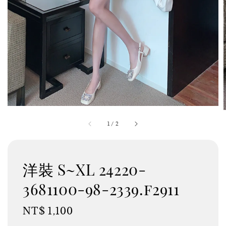
1
/
2
洋裝 S~XL 24220-
3681100-98-2339.f2911
Regular
NT$ 1,100
price