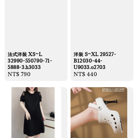
法式洋裝 XS~L
洋裝 S~XL 29527-
32990-550790-71-
B12030-44-
5888-3.h3033
U9033.o2703
Regular
NT$ 790
Regular
NT$ 440
price
price