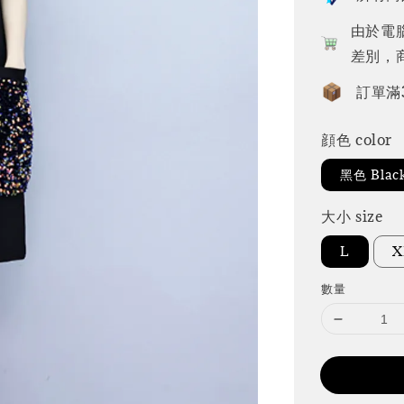
由於電
差別，
訂單滿
顔色 color
黑色 Blac
大小 size
L
X
數量