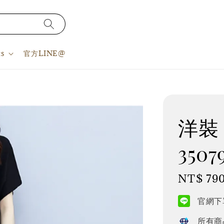
s
官方LINE@
洋裝 L
3507
Regular
NT$ 79
price
官網下單
所有商