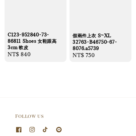
C123-952840-73-
假兩件上衣 S~XL
86811 Shoes 女鞋跟高
32763-B46750-67-
3cm 軟皮
8076.a5739
Regular
NT$ 840
Regular
NT$ 750
price
price
Follow us