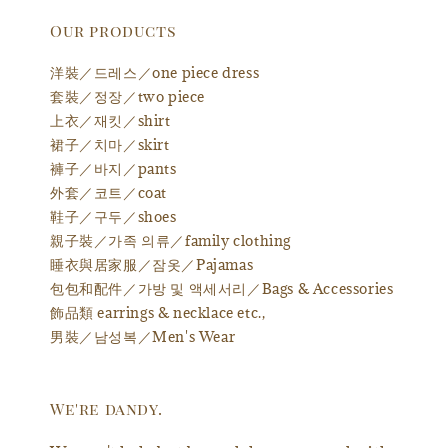
Our products
洋裝／드레스／one piece dress
套裝／정장／two piece
上衣／재킷／shirt
裙子／치마／skirt
褲子／바지／pants
外套／코트／coat
鞋子／구두／shoes
親子裝／가족 의류／family clothing
睡衣與居家服／잠옷／Pajamas
包包和配件／가방 및 액세서리／Bags & Accessories
飾品類 earrings & necklace etc.,
男裝／남성복／Men's Wear
We're dandy.