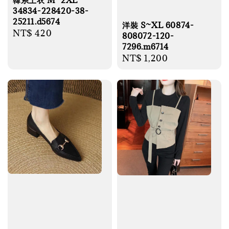
34834-228420-38-
25211.d5674
洋裝 S~XL 60874-
Regular
NT$ 420
808072-120-
price
7296.m6714
Regular
NT$ 1,200
price