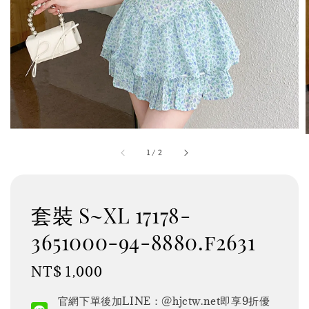
1
/
2
套裝 S~XL 17178-
3651000-94-8880.f2631
Regular
NT$ 1,000
price
官網下單後加LINE：@hjctw.net即享9折優