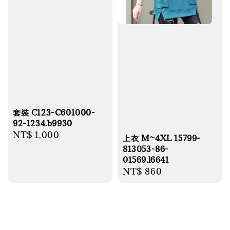
套裝 C123-C601000-
92-1234.b9930
Regular
NT$ 1,000
上衣 M~4XL 15799-
price
813053-86-
01569.l6641
Regular
NT$ 860
price