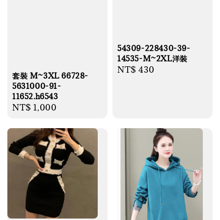
54309-228430-39-
14535-M~2XL洋裝
Regular
NT$ 430
套裝 M~3XL 66728-
price
5631000-91-
11652.h6543
Regular
NT$ 1,000
price