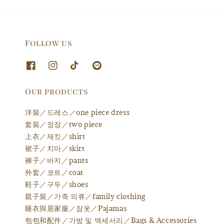
Follow us
Our products
洋裝／드레스／one piece dress
套裝／정장／two piece
上衣／재킷／shirt
裙子／치마／skirt
褲子／바지／pants
外套／코트／coat
鞋子／구두／shoes
親子裝／가족 의류／family clothing
睡衣與居家服／잠옷／Pajamas
包包和配件／가방 및 액세서리／Bags & Accessories