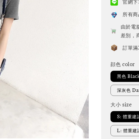
官網下單
所有商
由於電
差別，
訂單滿
顔色 color
黑色 Blac
深灰色 Dar
大小 size
S: 體重建
L: 體重建議