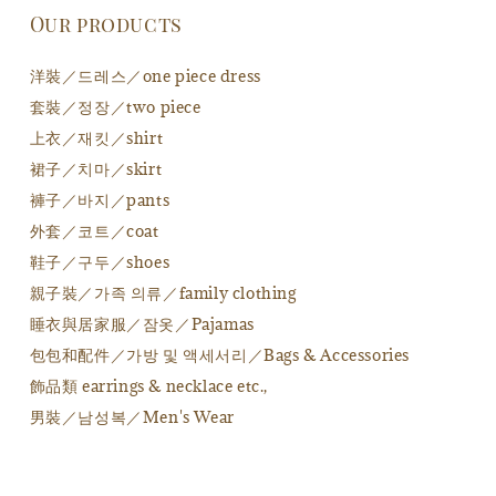
Our products
洋裝／드레스／one piece dress
套裝／정장／two piece
上衣／재킷／shirt
裙子／치마／skirt
褲子／바지／pants
外套／코트／coat
鞋子／구두／shoes
親子裝／가족 의류／family clothing
睡衣與居家服／잠옷／Pajamas
包包和配件／가방 및 액세서리／Bags & Accessories
飾品類 earrings & necklace etc.,
男裝／남성복／Men's Wear