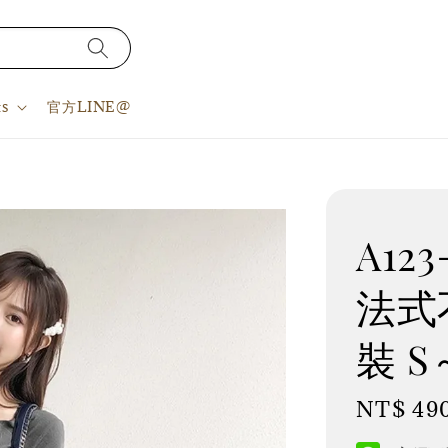
s
官方LINE@
A123
法式
裝 S
Regular
NT$ 49
price