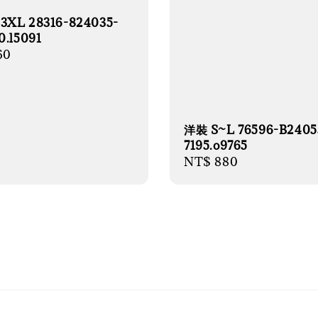
3XL 28316-824035-
0.l5091
r
60
洋裝 S~L 76596-B2405
7195.o9765
Regular
NT$ 880
price