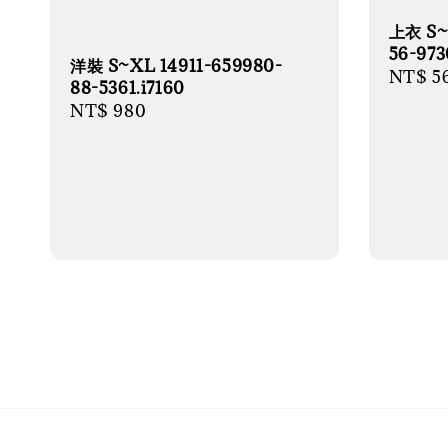
上衣 S~
56-973
洋裝 S~XL 14911-659980-
Regula
NT$ 5
88-5361.i7160
price
Regular
NT$ 980
price