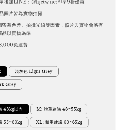
後加LINE：@hjctw.net即享9折優惠
品圖片皆為實物拍攝
腦螢幕色差、拍攝光線等因素，照片與實物會略有
商品以實物為準
3,000免運費
k
淺灰色 Light Grey
k Grey
議 48kg以內
M: 體重建議 48~55kg
 55~60kg
XL: 體重建議 60~65kg