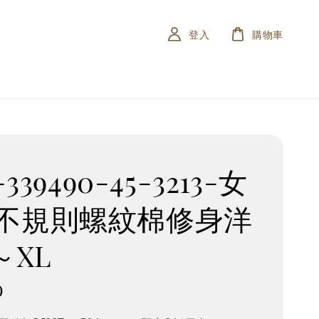
登入
購物車
-339490-45-3213-女
不規則螺紋棉修身洋
～XL
0