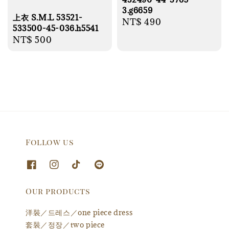
3.g6659
上衣 S.M.L 53521-
Regular
NT$ 490
533500-45-036.h5541
price
Regular
NT$ 500
price
Follow us
Our products
洋裝／드레스／one piece dress
套裝／정장／two piece