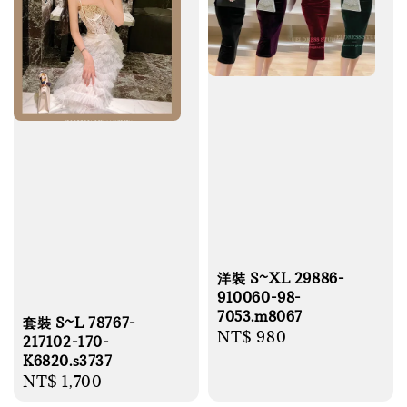
洋裝 S~XL 29886-
910060-98-
7053.m8067
套裝 S~L 78767-
Regular
NT$ 980
217102-170-
price
K6820.s3737
Regular
NT$ 1,700
price