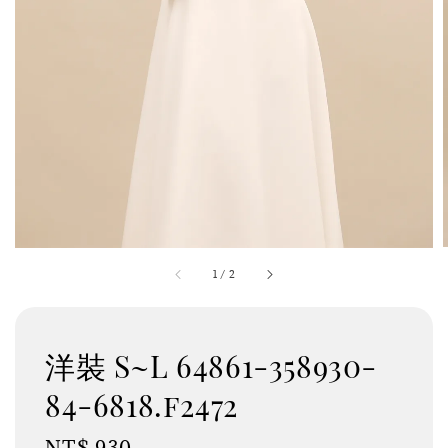
1
/
2
洋裝 S~L 64861-358930-
84-6818.f2472
Regular
NT$ 930