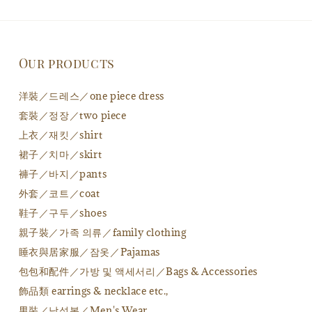
Our products
洋裝／드레스／one piece dress
套裝／정장／two piece
上衣／재킷／shirt
裙子／치마／skirt
褲子／바지／pants
外套／코트／coat
鞋子／구두／shoes
親子裝／가족 의류／family clothing
睡衣與居家服／잠옷／Pajamas
包包和配件／가방 및 액세서리／Bags & Accessories
飾品類 earrings & necklace etc.,
男裝／남성복／Men's Wear