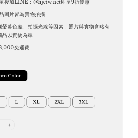
後加LINE：@hjctw.net即享9折優惠
品圖片皆為實物拍攝
腦螢幕色差、拍攝光線等因素，照片與實物會略有
商品以實物為準
3,000免運費
to Color
M
L
XL
2XL
3XL