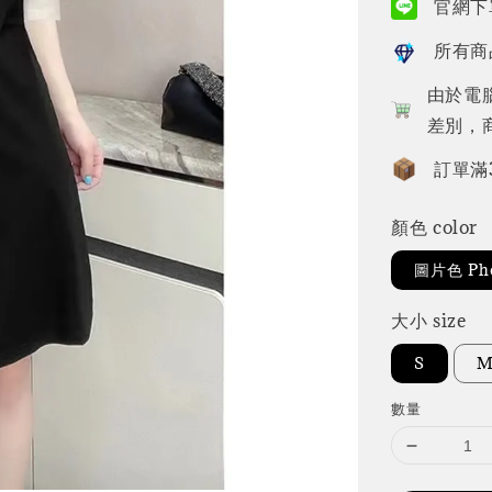
官網下單
所有商
由於電
差別，
訂單滿
顏色 color
圖片色 Pho
大小 size
S
數量