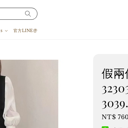
s
官方LINE@
假兩件
3230
3039
Regular
NT$ 76
price