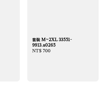
套裝 M~2XL 33551-
9913.a0265
Regular
NT$ 700
price
-