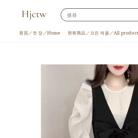
搜尋
首頁／첫 장／Home
所有商品／모든 제품／All product