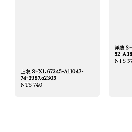
洋裝 S~
52-A38
Regula
NT$ 5
price
上衣 S~XL 67245-A11047-
74-3987.o2305
Regular
NT$ 740
price