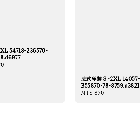
XL 54718-236570-
8.d6977
r
70
法式洋裝 S~2XL 14057
B55870-78-8759.a3821
Regular
NT$ 870
price