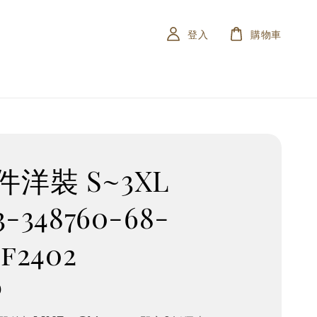
登入
購物車
洋裝 S~3XL
3-348760-68-
.f2402
0