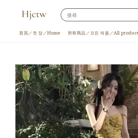
搜尋
首頁／첫 장／Home
所有商品／모든 제품／All product