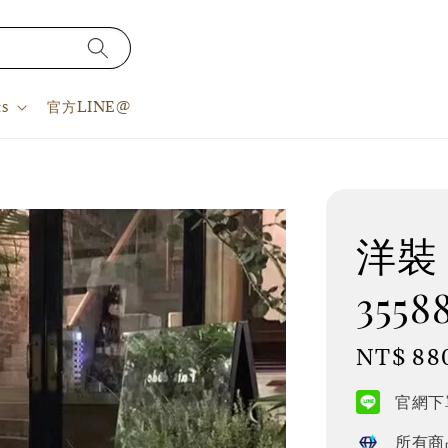
s
官方LINE@
洋裝 
3558
Regular
NT$ 88
price
官網下單
所有商