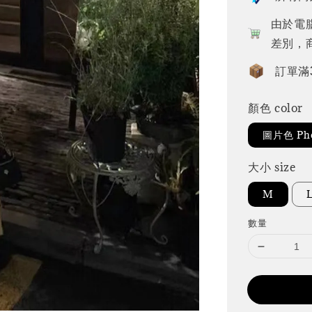
由於電
差別，
訂單滿
顏色 color
圖片色 Pho
大小 size
M
數量