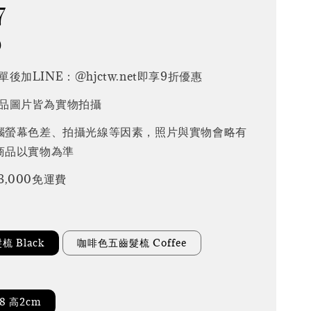
7
0
後加LINE：@hjctw.net即享9折優惠
品圖片皆為實物拍攝
腦螢幕色差、拍攝光線等因素，照片與實物會略有
商品以實物為準
3,000免運費
 Black
咖啡色五齒髮梳 Coffee
.8 高2cm