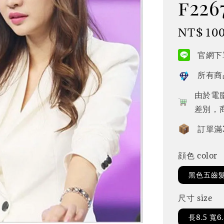
f226
Regular
NT$ 10
price
官網下單
所有商
由於電
差別，
訂單滿
顔色 color
黑色五齒髮梳
尺寸 size
長8.5 寬6