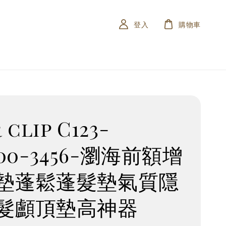
登入
購物車
 clip C123-
100-3456-瀏海前額增
墊蓬鬆蓬髮墊氣質隱
髮顱頂墊高神器