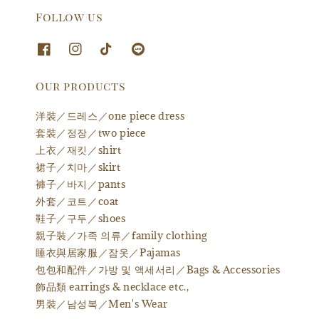
Follow us
Our products
洋裝／드레스／one piece dress
套裝／정장／two piece
上衣／재킷／shirt
裙子／치마／skirt
褲子／바지／pants
外套／코트／coat
鞋子／구두／shoes
親子裝／가족 의류／family clothing
睡衣與居家服／잠옷／Pajamas
包包和配件／가방 및 액세서리／Bags & Accessories
飾品類 earrings & necklace etc.,
男裝／남성복／Men's Wear