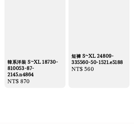
短褲 S~XL 24809-
韓系洋裝 S~XL 18730-
335560-50-1521.e5188
810053-87-
Regular
NT$ 560
2145.n4864
price
Regular
NT$ 870
price