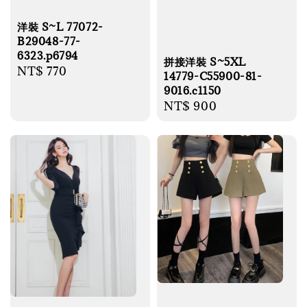
洋裝 S~L 77072-
B29048-77-
6323.p6794
拼接洋裝 S~5XL
Regular
NT$ 770
14779-C55900-81-
price
9016.c1150
Regular
NT$ 900
price