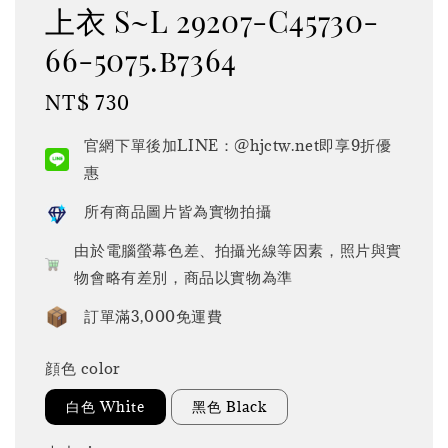
上衣 S~L 29207-C45730-
66-5075.b7364
Regular
NT$ 730
price
官網下單後加LINE：@hjctw.net即享9折優
惠
所有商品圖片皆為實物拍攝
由於電腦螢幕色差、拍攝光線等因素，照片與實
物會略有差別，商品以實物為準
訂單滿3,000免運費
顔色 color
白色 White
黑色 Black