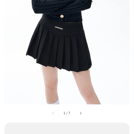
1
/
7