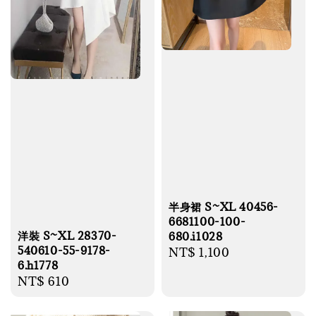
半身裙 S~XL 40456-
6681100-100-
洋裝 S~XL 28370-
680.i1028
540610-55-9178-
Regular
NT$ 1,100
6.h1778
price
Regular
NT$ 610
price