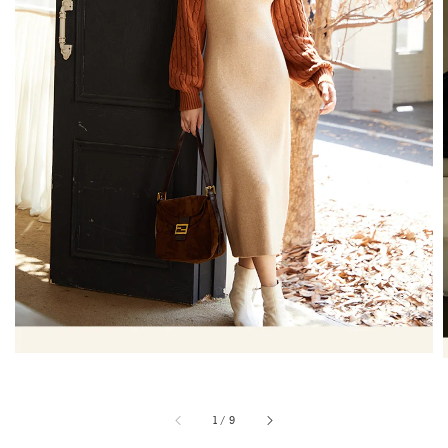
1
/
9