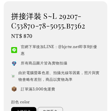
拼接洋裝 S~L 29207-
C53870-78-5055.b7362
Regular
NT$ 870
price
官網下單後加LINE：@hjctw.net即享9折優
惠
所有商品圖片皆為實物拍攝
由於電腦螢幕色差、拍攝光線等因素，照片與實
物會略有差別，商品以實物為準
訂單滿3,000免運費
顔色 color