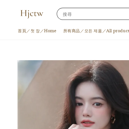
搜尋
首頁／첫 장／Home
所有商品／모든 제품／All product