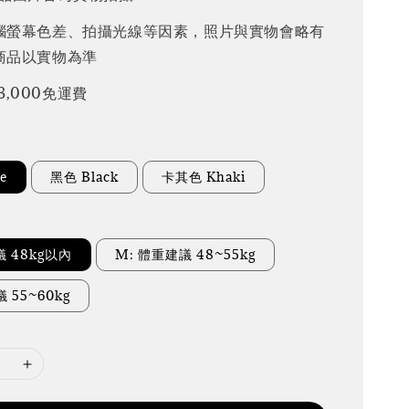
腦螢幕色差、拍攝光線等因素，照片與實物會略有
商品以實物為準
3,000免運費
e
黑色 Black
卡其色 Khaki
議 48kg以內
M: 體重建議 48~55kg
 55~60kg