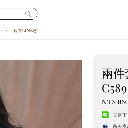
s
官方LINE@
兩件套
C589
Regular
NT$ 95
price
官網下單
所有商