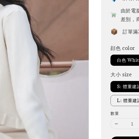
由於電
差別，
訂單滿
顔色 color
白色 Whit
大小 size
S: 體重建
L: 體重建議
數量