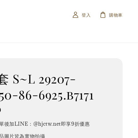
登入
購物車
 S~L 29207-
50-86-6925.b7171
0
後加LINE：@hjctw.net即享9折優惠
品圖片皆為實物拍攝