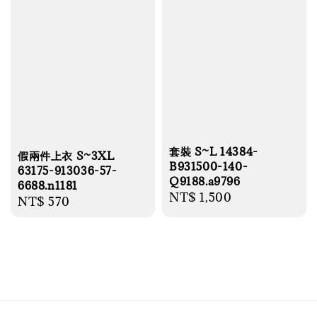
套裝 S~L 14384-
假兩件上衣 S~3XL
B931500-140-
63175-913036-57-
Q9188.a9796
6688.n1181
Regular
NT$ 1,500
Regular
NT$ 570
price
price