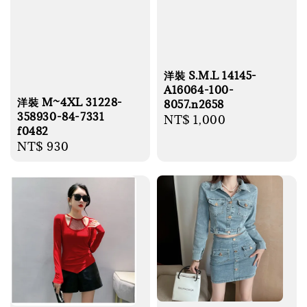
洋裝 S.M.L 14145-
A16064-100-
洋裝 M~4XL 31228-
8057.n2658
358930-84-7331
Regular
NT$ 1,000
f0482
price
Regular
NT$ 930
price