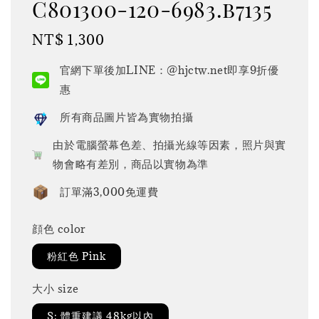
C801300-120-6983.b7135
Regular
NT$ 1,300
price
官網下單後加LINE：@hjctw.net即享9折優
惠
所有商品圖片皆為實物拍攝
由於電腦螢幕色差、拍攝光線等因素，照片與實
物會略有差別，商品以實物為準
訂單滿3,000免運費
顔色 color
粉紅色 Pink
大小 size
S: 體重建議 48kg以內