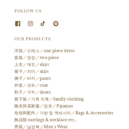
Follow us
Our products
洋裝／드레스／one piece dress
套裝／정장／two piece
上衣／재킷／shirt
裙子／치마／skirt
褲子／바지／pants
外套／코트／coat
鞋子／구두／shoes
親子裝／가족 의류／family clothing
睡衣與居家服／잠옷／Pajamas
包包和配件／가방 및 액세서리／Bags & Accessories
飾品類 earrings & necklace etc.,
男裝／남성복／Men's Wear