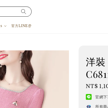
s
官方LINE@
洋裝 
C681
Regular
NT$ 1,1
price
官網下單
所有商