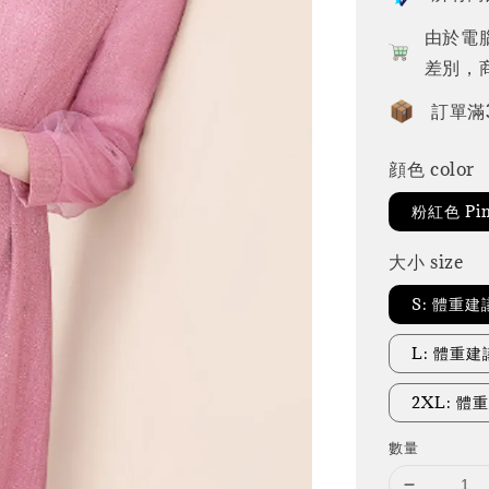
由於電
差別，
訂單滿
顔色 color
粉紅色 Pi
大小 size
S: 體重建
L: 體重建議
2XL: 體重
數量