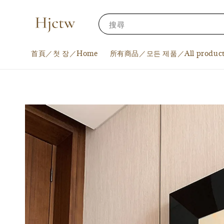
搜尋
首頁／첫 장／Home
所有商品／모든 제품／All product