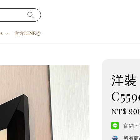
s
官方LINE@
洋裝 
C559
Regular
NT$ 90
price
官網下單
所有商