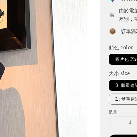
由於電
差別，
訂單滿
顔色 color
圖片色 Pho
大小 size
S: 體重建
L: 體重建議
數量