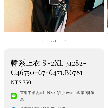
1
/
5
韓系上衣 S~2XL 31282-
C46750-67-6471.b6781
Regular
NT$ 750
price
官網下單後加LINE：@hjctw.net即享9折優
惠