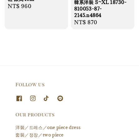
韓系洋裝 S~XL 18730-
Regular
NT$ 960
810053-87-
price
2145.n4864
Regular
NT$ 870
price
Follow us
Our products
洋裝／드레스／one piece dress
套裝／정장／two piece