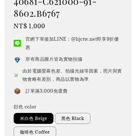
40681-C621000-91-
8602.b6767
Regular
NT$ 1,000
price
官網下單後加LINE：@hjctw.net即享9折優
惠
所有商品圖片皆為實物拍攝
由於電腦螢幕色差、拍攝光線等因素，照片與實
物會略有差別，商品以實物為準
訂單滿3,000免運費
顔色 color
米白色 Beige
黑色 Black
咖啡色 Coffee