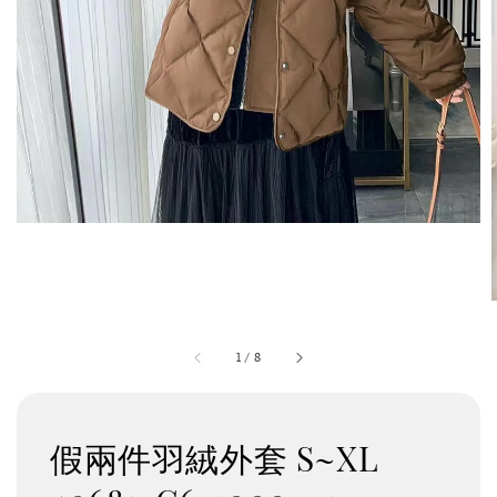
1
/
8
假兩件羽絨外套 S~XL